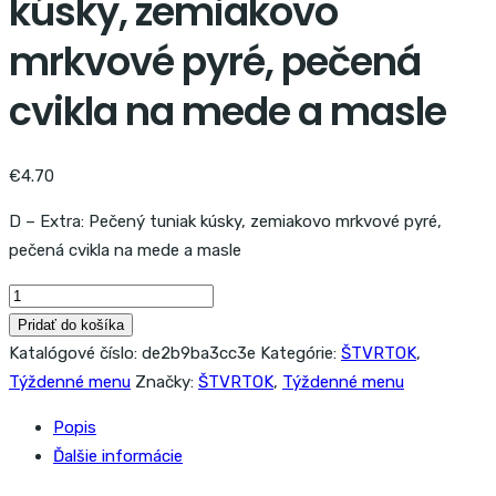
kúsky, zemiakovo
mrkvové pyré, pečená
cvikla na mede a masle
€
4.70
D – Extra: Pečený tuniak kúsky, zemiakovo mrkvové pyré,
pečená cvikla na mede a masle
množstvo
D
Pridať do košíka
-
Katalógové číslo:
de2b9ba3cc3e
Kategórie:
ŠTVRTOK
,
Extra:
Týždenné menu
Značky:
ŠTVRTOK
,
Týždenné menu
Pečený
Popis
tuniak
Ďalšie informácie
kúsky,