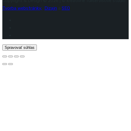
Copyright & Design © 2026 | © kreatívne fullservisové štúdio
Tvorba webstránky,
Dizajn
a
SEO
Spravovať súhlas