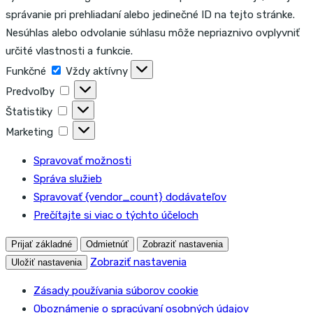
správanie pri prehliadaní alebo jedinečné ID na tejto stránke.
Nesúhlas alebo odvolanie súhlasu môže nepriaznivo ovplyvniť
určité vlastnosti a funkcie.
Funkčné
Funkčné
Vždy aktívny
Predvoľby
Predvoľby
Štatistiky
Štatistiky
Marketing
Marketing
Spravovať možnosti
Správa služieb
Spravovať {vendor_count} dodávateľov
Prečítajte si viac o týchto účeloch
Prijať základné
Odmietnúť
Zobraziť nastavenia
Zobraziť nastavenia
Uložiť nastavenia
Zásady používania súborov cookie
Oboznámenie o spracúvaní osobných údajov