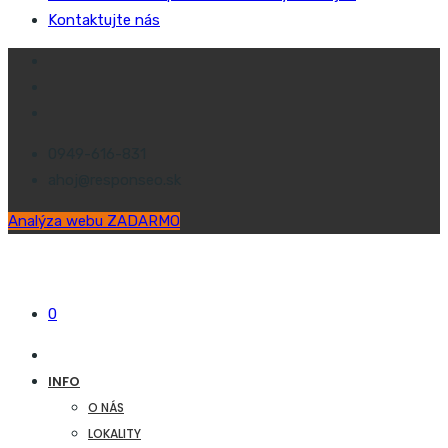
Kontaktujte nás
0949-616-831
ahoj@responseo.sk
Analýza webu ZADARMO
0
INFO
O NÁS
LOKALITY