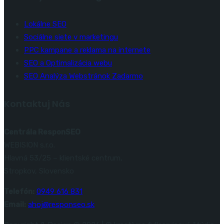
Lokálne SEO
Sociálne siete v marketingu
PPC kampane a reklama na internete
SEO a Optimalizácia webu
SEO Analýza Webstránok Zadarmo
Kontaktuj Nás
Centrála ResponSEO
WEBISION s.r.o.
Hlavná 53/25 – klientské centrum,
Stropkov, Slovensko
Telefón:
0949 616 831
Email:
ahoj@responseo.sk