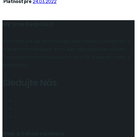
Platnosť pre
24.03.2022
My Sme RespoSEO
Vytvoríme pre vás profesionálnu web stránku s moderným a
interaktívnym dizajnom, ktorú Vám všetci budú len závidieť.
Tvorba responzívnych www stránok s UX dizajnom, rýchlo a
jednoducho.
Sledujte Nás
Web a Eshop na Mieru