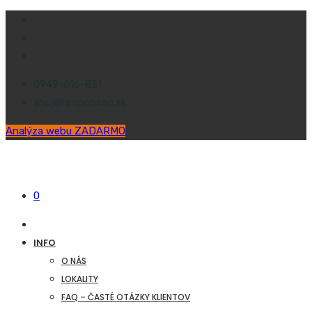
0949-616-831
ahoj@responseo.sk
Analýza webu ZADARMO
0
INFO
O NÁS
LOKALITY
FAQ – ČASTÉ OTÁZKY KLIENTOV