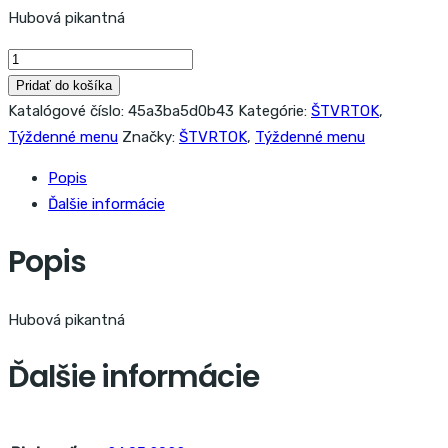
Hubová pikantná
množstvo
Hubová
Pridať do košíka
pikantná
Katalógové číslo:
45a3ba5d0b43
Kategórie:
ŠTVRTOK
,
Týždenné menu
Značky:
ŠTVRTOK
,
Týždenné menu
Popis
Ďalšie informácie
Popis
Hubová pikantná
Ďalšie informácie