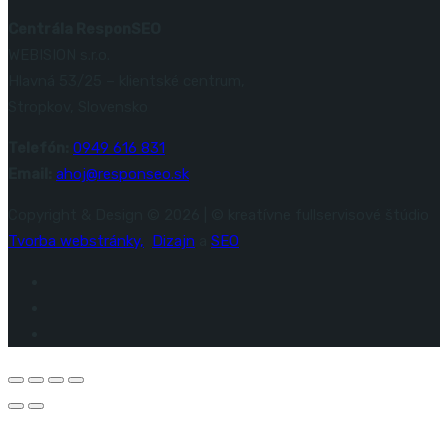
Centrála ResponSEO
WEBISION s.r.o.
Hlavná 53/25 – klientské centrum,
Stropkov, Slovensko
Telefón:
0949 616 831
Email:
ahoj@responseo.sk
Copyright & Design © 2026 | © kreatívne fullservisové štúdio
Tvorba webstránky,
Dizajn
a
SEO