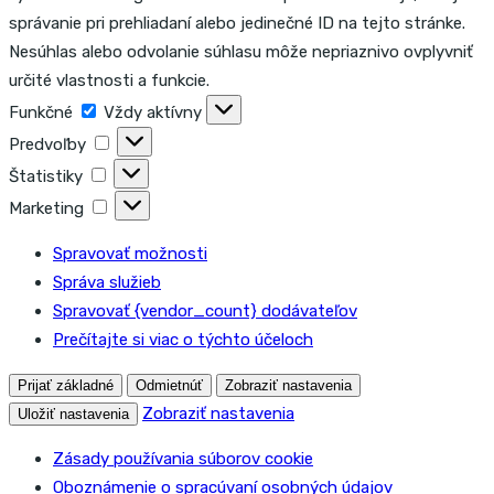
správanie pri prehliadaní alebo jedinečné ID na tejto stránke.
Nesúhlas alebo odvolanie súhlasu môže nepriaznivo ovplyvniť
určité vlastnosti a funkcie.
Funkčné
Funkčné
Vždy aktívny
Predvoľby
Predvoľby
Štatistiky
Štatistiky
Marketing
Marketing
Spravovať možnosti
Správa služieb
Spravovať {vendor_count} dodávateľov
Prečítajte si viac o týchto účeloch
Prijať základné
Odmietnúť
Zobraziť nastavenia
Zobraziť nastavenia
Uložiť nastavenia
Zásady používania súborov cookie
Oboznámenie o spracúvaní osobných údajov