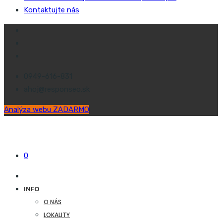
Kontaktujte nás
0949-616-831
ahoj@responseo.sk
Analýza webu ZADARMO
0
INFO
O NÁS
LOKALITY