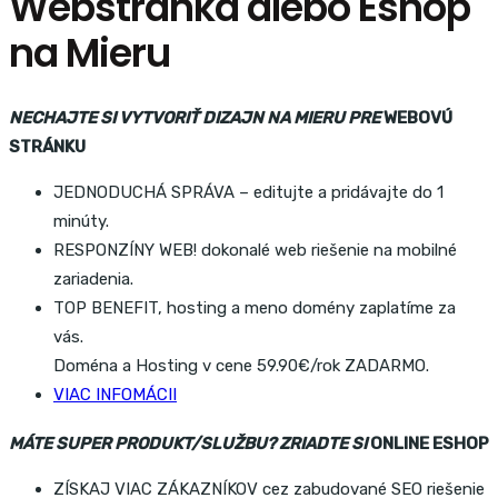
Webstránka alebo Eshop
na Mieru
NECHAJTE SI VYTVORIŤ DIZAJN NA MIERU PRE
WEBOVÚ
STRÁNKU
JEDNODUCHÁ SPRÁVA – editujte a pridávajte do 1
minúty.
RESPONZÍNY WEB! dokonalé web riešenie na mobilné
zariadenia.
TOP BENEFIT, hosting a meno domény zaplatíme za
vás.
Doména a Hosting v cene 59.90€/rok ZADARMO.
VIAC INFOMÁCII
MÁTE SUPER PRODUKT/SLUŽBU? ZRIADTE SI
ONLINE ESHOP
ZÍSKAJ VIAC ZÁKAZNÍKOV cez zabudované SEO riešenie