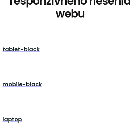
responzívneho riešenia
webu
tablet-black
mobile-black
laptop