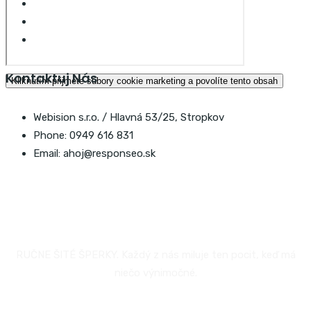
Kontaktuj Nás
Kliknutím prijmete súbory cookie marketing a povolíte tento obsah
Webision s.r.o. / Hlavná 53/25, Stropkov
Phone: 0949 616 831
Email: ahoj@responseo.sk
ZUZANASZABOVA.COM
RUČNE ŠITÉ ŠPERKY. Každý z nás miluje ten pocit, keď má
niečo výnimočné.